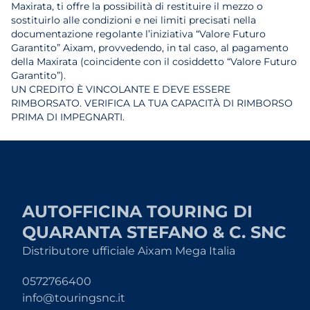
Maxirata, ti offre la possibilità di restituire il mezzo o
sostituirlo alle condizioni e nei limiti precisati nella
documentazione regolante l’iniziativa “Valore Futuro
Garantito” Aixam, provvedendo, in tal caso, al pagamento
della Maxirata (coincidente con il cosiddetto “Valore Futuro
Garantito”).
UN CREDITO È VINCOLANTE E DEVE ESSERE
RIMBORSATO. VERIFICA LA TUA CAPACITÀ DI RIMBORSO
PRIMA DI IMPEGNARTI.
AUTOFFICINA TOURING DI
QUARANTA STEFANO & C. SNC
Distributore ufficiale Aixam Mega Italia
0572766400
info@touringsnc.it