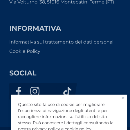
Via Volturno, 38, 51016 Montecatini Terme (PT)
INFORMATIVA
Informativa sul trattamento dei dati personali
Cookie Policy
SOCIAL
×
Questo sito fa uso di cookie per migliorare
l’esperienza di navigazione degli utenti e per
raccogliere informazioni sull’utilizzo del sito
stesso. Può conoscere i dettagli consultando la
nostra
privacy policy
e
cookie policy
.