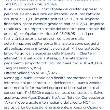
TAN FISSO 6,95% - TAEG 7,54%.
Il TAEG rappresenta il costo totale del credito espresso in
percentuale annua e include: interessi, costi per l’attività
istruttoria € 0,00, imposta sostitutiva 0,25% su importo
finanziato, spesa mensile gestione pratica € 2,50 - importo
totale dovuto (importo totale del credito + costo totale del
credito) per Opzione Maxirata € 15.018,95. I costi per
l’attività istruttoria, se previsti, concorrono alla
determinazione dell’importo finanziato e sono soggetti
all’applicazione di interessi calcolati al TAN contrattuale.
Entro 45 gg. dalla scadenza della Maxirata il Cliente, in
alternativa al saldo della stessa, potrà rateizzarne il
pagamento (importo tot. Dovuto massimo: € 16.438,00 e
Taeg Massimo: 7,95%)
Offerta valida fino al 31/12/2026.
Messaggio pubblicitario con finalità promozionale. Per le
informazioni precontrattuali richiedere sul punto vendita il
documento “Informazioni europee di base sul credito ai
consumatori” (SECCI) e copia del testo contrattuale. Salvo
approvazione Agos Ducato S.p.A. La Rete dei Concessionari
“Aixam” opera quale intermediario del credito NON in
esclusiva. La Concessionaria aderente, in caso di Opzione