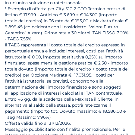
in un’unica soluzione o rateizzandola.
* Esempio di offerta per City S10-2 GTO Termico prezzo di
listino € 17.999 - Anticipo € 3.699 = € 14.300 (importo
totale del credito) in 36 rate da € 195,00 + Maxirata finale €
9.899,45 (coincidente con il cosiddetto “Valore Futuro
Garantito” Aixam). Prima rata a 30 giorni. TAN FISSO 7,00%
- TAEG 7,55%.
Il TAEG rappresenta il costo totale del credito espresso in
percentuale annua e include: interessi, costi per l’attività
istruttoria € 0,00, imposta sostitutiva 0,25% su importo
finanziato, spesa mensile gestione pratica € 2,50 - importo
totale dovuto (importo totale del credito + costo totale del
credito) per Opzione Maxirata € 17.031,95. I costi per
l’attività istruttoria, se previsti, concorrono alla
determinazione dell’importo finanziato e sono soggetti
all’applicazione di interessi calcolati al TAN contrattuale.
Entro 45 gg. dalla scadenza della Maxirata il Cliente, in
alternativa al saldo della stessa, potrà rateizzarne il
pagamento (importo tot. Dovuto massimo: € 18.586,00 e
Taeg Massimo: 7,96%)
Offerta valida fino al 31/12/2026.
Messaggio pubblicitario con finalità promozionale. Per le