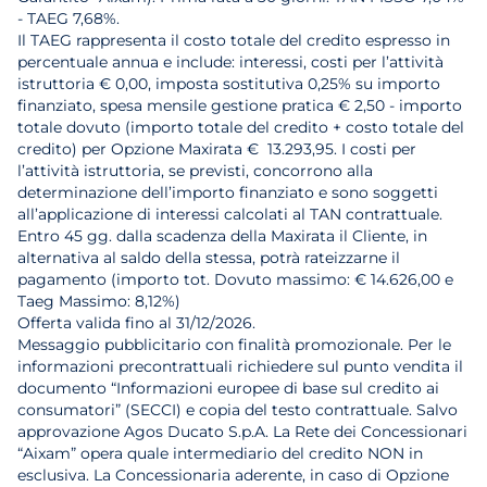
- TAEG 7,68%.
Il TAEG rappresenta il costo totale del credito espresso in
percentuale annua e include: interessi, costi per l’attività
istruttoria € 0,00, imposta sostitutiva 0,25% su importo
finanziato, spesa mensile gestione pratica € 2,50 - importo
totale dovuto (importo totale del credito + costo totale del
credito) per Opzione Maxirata € 13.293,95. I costi per
l’attività istruttoria, se previsti, concorrono alla
determinazione dell’importo finanziato e sono soggetti
all’applicazione di interessi calcolati al TAN contrattuale.
Entro 45 gg. dalla scadenza della Maxirata il Cliente, in
alternativa al saldo della stessa, potrà rateizzarne il
pagamento (importo tot. Dovuto massimo: € 14.626,00 e
Taeg Massimo: 8,12%)
Offerta valida fino al 31/12/2026.
Messaggio pubblicitario con finalità promozionale. Per le
informazioni precontrattuali richiedere sul punto vendita il
documento “Informazioni europee di base sul credito ai
consumatori” (SECCI) e copia del testo contrattuale. Salvo
approvazione Agos Ducato S.p.A. La Rete dei Concessionari
“Aixam” opera quale intermediario del credito NON in
esclusiva. La Concessionaria aderente, in caso di Opzione