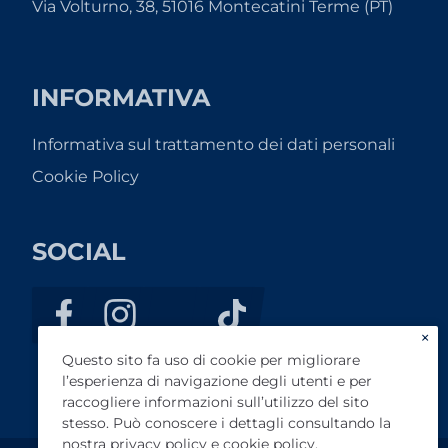
Via Volturno, 38, 51016 Montecatini Terme (PT)
INFORMATIVA
Informativa sul trattamento dei dati personali
Cookie Policy
SOCIAL
×
Questo sito fa uso di cookie per migliorare
l’esperienza di navigazione degli utenti e per
raccogliere informazioni sull’utilizzo del sito
stesso. Può conoscere i dettagli consultando la
nostra
privacy policy
e
cookie policy
.