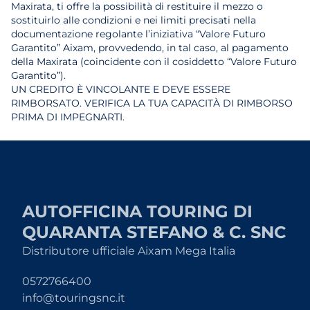
Maxirata, ti offre la possibilità di restituire il mezzo o
sostituirlo alle condizioni e nei limiti precisati nella
documentazione regolante l’iniziativa “Valore Futuro
Garantito” Aixam, provvedendo, in tal caso, al pagamento
della Maxirata (coincidente con il cosiddetto “Valore Futuro
Garantito”).
UN CREDITO È VINCOLANTE E DEVE ESSERE
RIMBORSATO. VERIFICA LA TUA CAPACITÀ DI RIMBORSO
PRIMA DI IMPEGNARTI.
AUTOFFICINA TOURING DI
QUARANTA STEFANO & C. SNC
Distributore ufficiale Aixam Mega Italia
0572766400
info@touringsnc.it