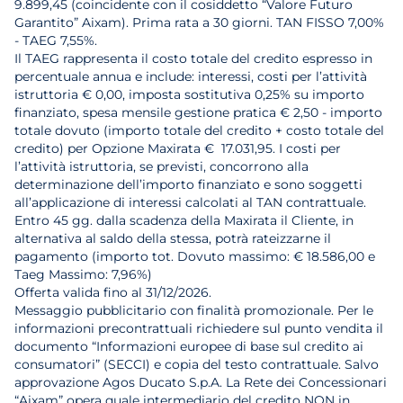
9.899,45 (coincidente con il cosiddetto “Valore Futuro
Garantito” Aixam). Prima rata a 30 giorni. TAN FISSO 7,00%
- TAEG 7,55%.
Il TAEG rappresenta il costo totale del credito espresso in
percentuale annua e include: interessi, costi per l’attività
istruttoria € 0,00, imposta sostitutiva 0,25% su importo
finanziato, spesa mensile gestione pratica € 2,50 - importo
totale dovuto (importo totale del credito + costo totale del
credito) per Opzione Maxirata € 17.031,95. I costi per
l’attività istruttoria, se previsti, concorrono alla
determinazione dell’importo finanziato e sono soggetti
all’applicazione di interessi calcolati al TAN contrattuale.
Entro 45 gg. dalla scadenza della Maxirata il Cliente, in
alternativa al saldo della stessa, potrà rateizzarne il
pagamento (importo tot. Dovuto massimo: € 18.586,00 e
Taeg Massimo: 7,96%)
Offerta valida fino al 31/12/2026.
Messaggio pubblicitario con finalità promozionale. Per le
informazioni precontrattuali richiedere sul punto vendita il
documento “Informazioni europee di base sul credito ai
consumatori” (SECCI) e copia del testo contrattuale. Salvo
approvazione Agos Ducato S.p.A. La Rete dei Concessionari
“Aixam” opera quale intermediario del credito NON in