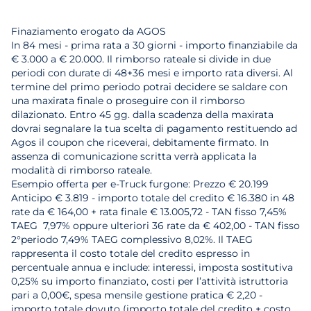
Finaziamento erogato da AGOS
In 84 mesi - prima rata a 30 giorni - importo finanziabile da
€ 3.000 a € 20.000. Il rimborso rateale si divide in due
periodi con durate di 48+36 mesi e importo rata diversi. Al
termine del primo periodo potrai decidere se saldare con
una maxirata finale o proseguire con il rimborso
dilazionato. Entro 45 gg. dalla scadenza della maxirata
dovrai segnalare la tua scelta di pagamento restituendo ad
Agos il coupon che riceverai, debitamente firmato. In
assenza di comunicazione scritta verrà applicata la
modalità di rimborso rateale.
Esempio offerta per e-Truck furgone: Prezzo € 20.199
Anticipo € 3.819 - importo totale del credito € 16.380 in 48
rate da € 164,00 + rata finale € 13.005,72 - TAN fisso 7,45%
TAEG 7,97% oppure ulteriori 36 rate da € 402,00 - TAN fisso
2°periodo 7,49% TAEG complessivo 8,02%. Il TAEG
rappresenta il costo totale del credito espresso in
percentuale annua e include: interessi, imposta sostitutiva
0,25% su importo finanziato, costi per l’attività istruttoria
pari a 0,00€, spesa mensile gestione pratica € 2,20 -
importo totale dovuto (importo totale del credito + costo